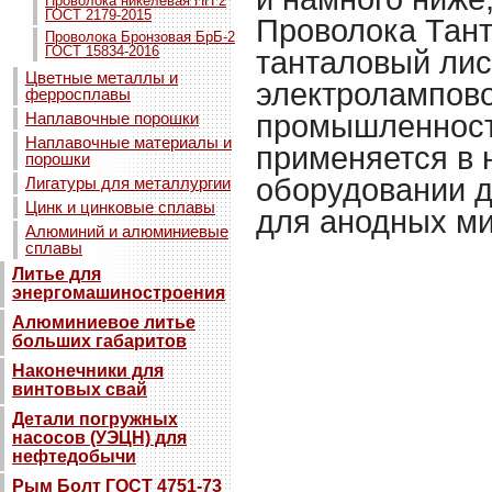
Проволока никелевая НП 2
ГОСТ 2179-2015
Проволока Тант
Проволока Бронзовая БрБ-2
ГОСТ 15834-2016
танталовый лис
Цветные металлы и
электролампово
ферросплавы
Наплавочные порошки
промышленност
Наплавочные материалы и
применяется в 
порошки
оборудовании 
Лигатуры для металлургии
Цинк и цинковые сплавы
для анодных ми
Алюминий и алюминиевые
сплавы
Литье для
энергомашиностроения
Алюминиевое литье
больших габаритов
Наконечники для
винтовых свай
Детали погружных
насосов (УЭЦН) для
нефтедобычи
Рым Болт ГОСТ 4751-73