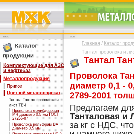
Главная
/
Каталог прод
Каталог
Тантал проволока и ли
продукции
Тантал Тант
Комплектующие для АЗС
и нефтебаз
Проволока Тан
Металлопродукция
диаметр 0,1 - 
Припои
Цветной металлопрокат
2789-2001 толщ
Тантал Тантал проволока и
лист ТВЧ
Предлагаем дл
Проволока молибденовая
Танталовая и 
МЧ диаметр 0,5 мм ГОСТ
27266-87
за кг с НДС, чт
Проволока вольфрам ВА
диаметр 0,5 мм
и намного ниже,