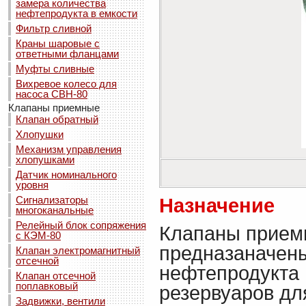
замера количества
нефтепродукта в емкости
Фильтр сливной
Краны шаровые с
ответными фланцами
Муфты сливные
Вихревое колесо для
насоса СВН-80
Клапаны приемные
Клапан обратный
Хлопушки
Механизм управления
хлопушками
Датчик номинального
уровня
Сигнализаторы
Назначение
многоканальные
Релейный блок сопряжения
Клапаны прием
с КЭМ-80
предназаначены
Клапан электромагнитный
отсечной
нефтепродукта 
Клапан отсечной
поплавковый
резервуаров дл
Задвижки, вентили