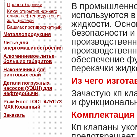
В промышленно
Пробоотборники
Ключ открытия нижнего
используются в
слива нефтепродуктов из
ж.д. цистерн
жидкости. Осно
Башмак противооткатный
безопасности и
Металлопродукция
производственн
Литье для
энергомашиностроения
производствен
Алюминиевое литье
обеспечение фу
больших габаритов
перекачки жидк
Наконечники для
винтовых свай
Из чего изгот
Детали погружных
насосов (УЭЦН) для
Зачастую кп кл
нефтедобычи
и функциональн
Рым Болт ГОСТ 4751-73
МХК Кованный
Комплектация 
Заказать
Кп клапаны уко
предотвращает 