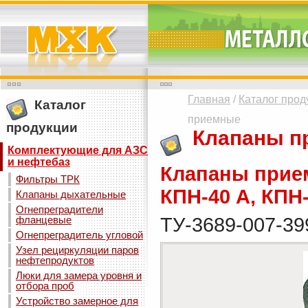
Главная
/
Каталог прод
Каталог
приемные
продукции
Клапаны п
Комплектующие для АЗС
и нефтебаз
Клапаны прие
Фильтры ТРК
КПН-40 А, КПН-
Клапаны дыхательные
Огнепреградители
фланцевые
ТУ-3689-007-39
Огнепреградитель угловой
Узел рециркуляции паров
нефтепродуктов
Люки для замера уровня и
отбора проб
Устройство замерное для