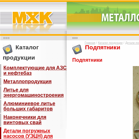
Главная
/
Каталог продукции
/
Детали по
Каталог
Подпятники
продукции
Подпятники
Комплектующие для АЗС
и нефтебаз
Металлопродукция
Литье для
энергомашиностроения
Алюминиевое литье
больших габаритов
Наконечники для
винтовых свай
Детали погружных
насосов (УЭЦН) для