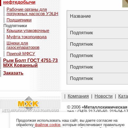
нефтедобычи
Рабочие органы для
погружных насосов УЭЦН
Название
Подшипники
Подпятники
Крышки упаковочные
Подпятник
Муфта токоподвода
Шнеки для
Подпятник
газосепараторов
Припой МФСУ
Подпятник
Рым Болт ГОСТ 4751-73
МХК Кованный
Подпятник
Заказать
Подпятник
|
Компания
|
Новости
|
Ката
© 2006
«Металлохимическая
тел.: (343) 217-00-60, 219-04-1
e-mail:
2170101@mail.ru, 21700
Политика конфиденциальност
Продолжая использовать наш сайт, вы даете согласие на
обработку
файлов cookie
, которые обеспечивают правильную