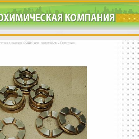
гружных насосов (УЭЦН) для нефтедобычи
/ Подпятники