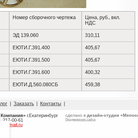
Номер сборочного чертежа
Цена, руб., вкл.
НДС
ЭД 139.060
310,11
ЕЮТИ.Г.391.400
405,67
ЕЮТИ.Г.391.500
405,67
ЕЮТИ.Г.391.600
400,32
ЕЮТИ.Д.560.080СБ
459,38
лог
|
Заказать
|
Контакты
|
 Компания»
г.Екатеринбург
сделано в
дизайн-студии «Meno
7, 217-00-61
Продвижение сайта
60@mail.ru
и