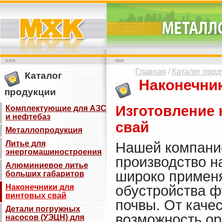
Главная
/
Каталог прод
Каталог
Наконечник
продукции
Изготовление 
Комплектующие для АЗС
и нефтебаз
свай
Металлопродукция
Литье для
Нашей компани
энергомашиностроения
производство н
Алюминиевое литье
широко применя
больших габаритов
Наконечники для
обустройства ф
винтовых свай
почвы. От каче
Детали погружных
возможность ор
насосов (УЭЦН) для