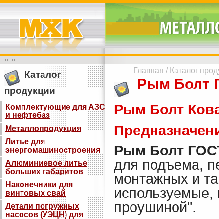
Главная
/
Каталог прод
Каталог
Рым Болт Г
продукции
Рым Болт Ков
Комплектующие для АЗС
и нефтебаз
Предназначен
Металлопродукция
Литье для
Рым Болт ГОСТ
энергомашиностроения
для подъема, п
Алюминиевое литье
больших габаритов
монтажных и та
Наконечники для
используемые, н
винтовых свай
проушиной".
Детали погружных
насосов (УЭЦН) для