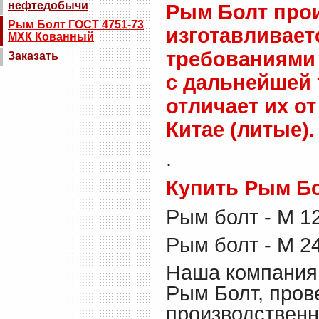
нефтедобычи
Рым Болт про
Рым Болт ГОСТ 4751-73
изготавливает
МХК Кованный
требованиями 
Заказать
с дальнейшей 
отличает их о
Китае (литые).
.
Купить Рым Бо
Рым болт - М 1
Рым болт - М 2
Наша компания
Рым Болт, пров
производственн